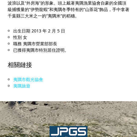
波浪以及“外房海”的形象。頭上戴著夷隅漁業協會自豪的全國頂
級捕獲量的“伊勢龍蝦”和夷隅冬季特有的“山茶花”飾品，手中拿著
千葉縣三大米之一的“夷隅米”的稻穗。
出生日期 2013 年 2 月 5 日
性別 女
職務 夷隅市營業部部長
已獲得夷隅市特別居住證明。
相關鏈接
夷隅市觀光協會
夷隅旅遊