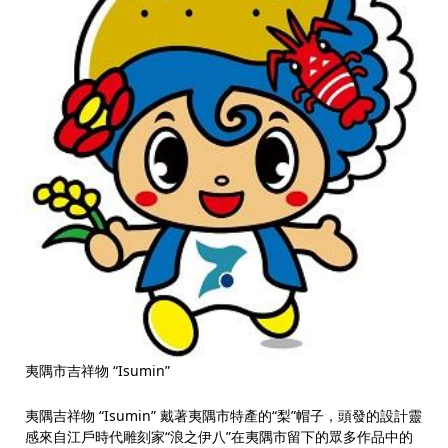
夷隅市吉祥物 “Isumin”
夷隅吉祥物 “Isumin” 戴著夷隅市特產的“梨”帽子，頭發的設計靈
感來自江戶時代雕刻家“浪之伊八”在夷隅市留下的眾多作品中的