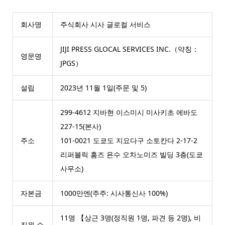
회사명
주식회사 시사 글로컬 서비스
JIJI PRESS GLOCAL SERVICES INC.（약칭：
영문명
JPGS）
설립
2023년 11월 1일(주문 및 5)
299-4612 지바현 이스미시 미사키초 에바도
227-15(본사)
주소
101-0021 도쿄도 지요다구 소토칸다 2-17-2
리퍼블릭 홈즈 욘수 오차노미즈 빌딩 3층(도쿄
사무소)
자본금
1000만엔(주주: 시사통신사 100%)
11명 【상근 3명(정직원 1명, 파견 등 2명), 비
직원 수