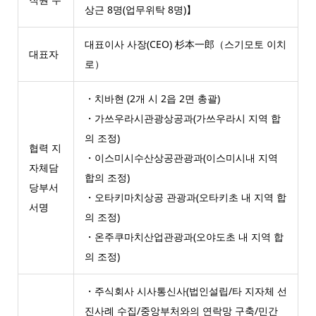
상근 8명(업무위탁 8명)】
대표이사 사장(CEO) 杉本一郎（스기모토 이치
대표자
로）
・치바현 (2개 시 2읍 2면 총괄)
・가쓰우라시관광상공과(가쓰우라시 지역 합
의 조정)
협력 지
・이스미시수산상공관광과(이스미시내 지역
자체담
합의 조정)
당부서
・오타키마치상공 관광과(오타키초 내 지역 합
서명
의 조정)
・온주쿠마치산업관광과(오야도초 내 지역 합
의 조정)
・주식회사 시사통신사(법인설립/타 지자체 선
진사례 수집/중앙부처와의 연락망 구축/민간