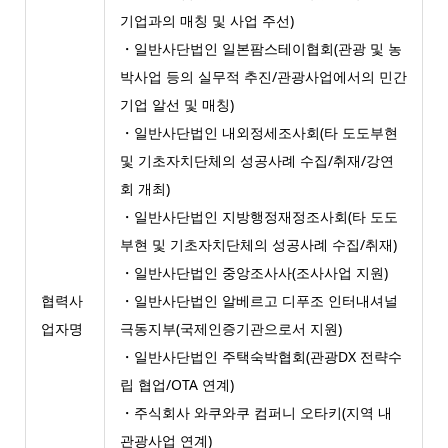
기업과의 매칭 및 사업 주선)
・일반사단법인 일본팜스테이협회(관광 및 농
박사업 등의 실무적 추진/관광사업에서의 민간
기업 알선 및 매칭)
・일반사단법인 내외정세조사회(타 도도부현
및 기초자치단체의 성공사례 수집/취재/강연
회 개최)
・일반사단법인 지방행정재정조사회(타 도도
부현 및 기초자치단체의 성공사례 수집/취재)
・일반사단법인 중앙조사사(조사사업 지원)
협력사
・일반사단법인 알베르고 디푸조 인터내셔널
업자명
극동지부(국제인증기관으로서 지원)
・일반사단법인 주택숙박협회(관광DX 전략수
립 협업/OTA 연계)
・주식회사 와쿠와쿠 컴퍼니 오타키(지역 내
관광사업 연계)