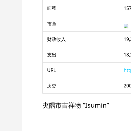
面积
15
市章
财政收入
19
支出
18
URL
htt
历史
20
夷隅市吉祥物 “Isumin”