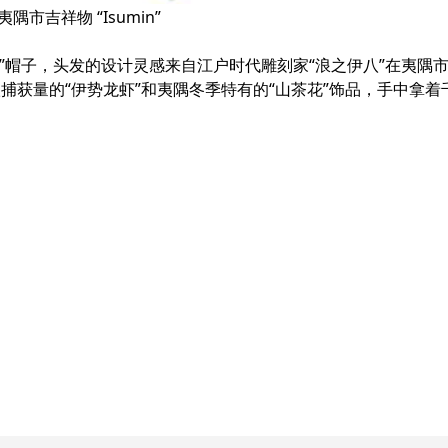
夷隅市吉祥物 “Isumin”
产的“梨”帽子，头发的设计灵感来自江户时代雕刻家“浪之伊八”在夷
获量的“伊势龙虾”和夷隅冬季特有的“山茶花”饰品，手中拿着