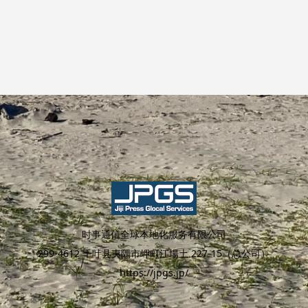
时事通信全球本地化服务有限公司
299-4612 千叶县夷隅市岬町江場土 227-15（总公司）
https://jpgs.jp/