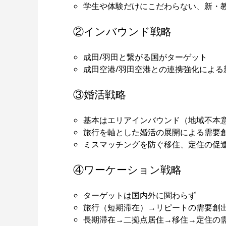
学生や体験だけにこだわらない、新・
②インバウンド戦略
成田/羽田と繋がる国がターゲット
成田空港/羽田空港との連携強化による
③婚活戦略
基本はエリアインバウンド（地域不本
旅行を軸とした婚活の展開による需要
ミスマッチングを防ぐ移住、定住の促
④ワーケーション戦略
ターゲットは国内外に関わらず
旅行（短期滞在）→リピートの需要創
長期滞在→二拠点居住→移住→定住の