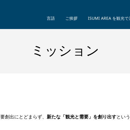
言語
ご挨拶
ISUMI AREA を観光
ミッション
需要創出にとどまらず、
新たな「観光と需要」を創り出す
とい