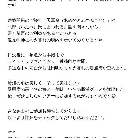
す📢
房総開拓のご祭神「天冨命（あめのとみのみこと）」や
忌部（いんべ）氏にまつわるお話を聞きながら、
富と勝運のご利益があるといわれる
遠見岬神社の夕暮れの境内を歩いてめぐります💫
日没後に、参道から本殿まで
ライトアップされており、神秘的な空間。
参道途中の高台からは街明かりや夕暮れの勝浦湾が望めます。
勝浦の冬は美しく、そして美味しい✨
透明度の高い冬の海と、美味しい冬の勝浦グルメを満喫した
後、ぜひこちらのツアーに参加する旅がおすすめです😊
みなさまのご参加お待ちしております！
以下より詳細をチェックしてお申し込みください。
***