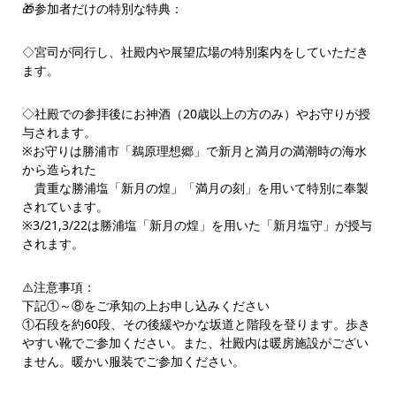
🎁参加者だけの特別な特典：
◇宮司が同行し、社殿内や展望広場の特別案内をしていただき
ます。
◇社殿での参拝後にお神酒（20歳以上の方のみ）やお守りが授
与されます。
※お守りは勝浦市「鵜原理想郷」で新月と満月の満潮時の海水
から造られた
貴重な勝浦塩「新月の煌」「満月の刻」を用いて特別に奉製
されています。
※3/21,3/22は勝浦塩「新月の煌」を用いた「新月塩守」が授与
されます。
⚠️注意事項：
下記①～⑧をご承知の上お申し込みください
①石段を約60段、その後緩やかな坂道と階段を登ります。歩き
やすい靴でご参加ください。また、社殿内は暖房施設がござい
ません。暖かい服装でご参加ください。