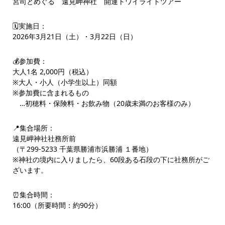
宮司とめぐる 遠見岬神社 開運トワイライトツアー
🗓️実施日：
2026年3月21日（土）・3月22日（日）
💰参加費：
大人1名 2,000円（税込）
※大人・小人（小学生以上）同額
※参加費に含まれるもの
…初穂料・保険料・お飲み物（20歳未満のお客様のみ）
📍集合場所：
遠見岬神社社務所前
（〒299-5233 千葉県勝浦市浜勝浦 １番地）
※神社の境内に入りましたら、60段ある石段の下に社務所がご
ざいます。
⏰集合時間：
16:00（所要時間：約90分）