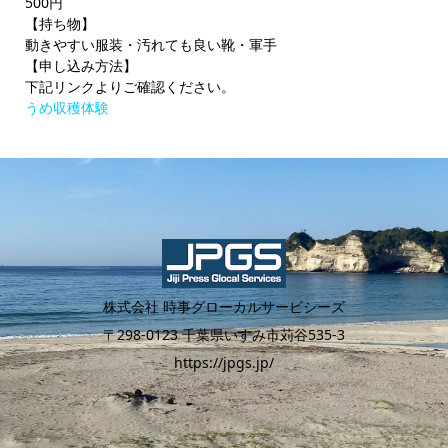
500円
【持ち物】
動きやすい服装・汚れても良い靴・軍手
【申し込み方法】
下記リンクよりご確認ください。
うめ収穫体験
株式会社 時事グローカルサービシーズ
〒298-0123 千葉県いすみ市苅谷535-3
https://jpgs.jp/